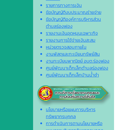
รายการทางการเงิน
ข้อบัญญัติงบประมาณร่ายจ่าย
ข้อบัญญัติองค์การบริหารส่วน
ตำบลร่องฟอง
รายงานเงินอุดหนุนเฉพาะกิจ
รายงานการใช้จ่ายเงินสะสม
หน่วยตรวจสอบภายใน
งานพัสดุและทะเบียนทรัพย์สิน
งานทะเบียนพาณิชย์ อบต.ร่องฟอง
ศูนย์พัฒนาเด็กเล็กตำบลร่องฟอง
ศูนย์พัฒนาเด็กเล็กบ้านน้ำชำ
นโยบายหรือแผนการบริหาร
ทรัพยากรบุคคล
การดำเนินการตามนโยบายหรือ