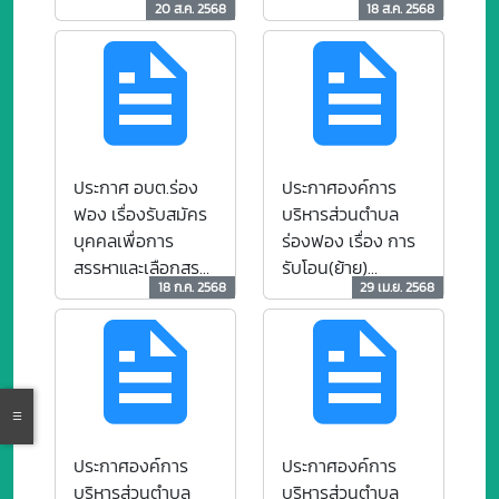
20 ส.ค. 2568
18 ส.ค. 2568
และการขึ้นบัญชีผู้
ตั้งเป็นพนักงานจ้าง
ผ่านการสรรหาและ
กำหนดวัน เวลา
เลือกสรรฯ
สถานที่ และระเบียบ
การสรรหาและเลือก
สรรฯ
ประกาศ อบต.ร่อง
ประกาศองค์การ
ฟอง เรื่องรับสมัคร
บริหารส่วนตำบล
บุคคลเพื่อการ
ร่องฟอง เรื่อง การ
สรรหาและเลือกสรร
รับโอน(ย้าย)
18 ก.ค. 2568
29 เม.ย. 2568
เพื่อสั่งจ้างและแต่ง
พนักงานส่วนตำบล
ตั้งเป็นพนักงานจ้าง
และพนักงานครู
1.พนักงานจ้างตาม
องค์การบริหารส่วน
ภารกิจ ตำแหน่งคน
ตำบล พนักงานครู
งานประจำรถขยะ
ส่วนท้องถิ่นอื่นหรือ
(กลุ่มผู้มีทักษะ)
ข้าราชการครูสังกัด
จำนวน 1 อัตรา
หน่วยงานอื่น เพื่อ
ประกาศองค์การ
ประกาศองค์การ
2.พนักงานจ้างทั่วไป
แต่งให้ดำรงตำแหน่ง
บริหารส่วนตำบล
บริหารส่วนตำบล