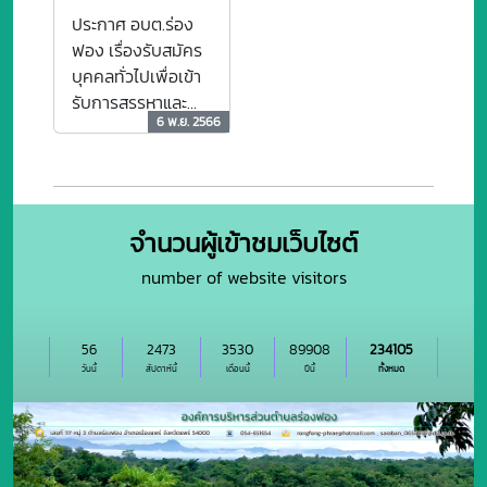
อเนกประสงค์)
อัตรา
ประกาศ อบต.ร่อง
ฟอง เรื่องรับสมัคร
บุคคลทั่วไปเพื่อเข้า
รับการสรรหาและ
6 พ.ย. 2566
เลือกสรรเป็น
พนักงานจ้างของ
องค์การบริหารส่วน
ตำบลร่องฟอง
ตำแหน่ง ผู้ช่วยเจ้า
จำนวนผู้เข้าชมเว็บไซต์
พนักงานจัดเก็บราย
number of website visitors
ได้ จำนวน 1 อัตรา
และ ตำแหน่ง ผู้ดูแล
เด็ก(สำหรับผู้มี
56
2473
3530
89908
234105
ทักษะ) จำนวน 1
วันนี้
สัปดาห์นี้
เดือนนี้
ปีนี้
ทั้งหมด
อัตรา