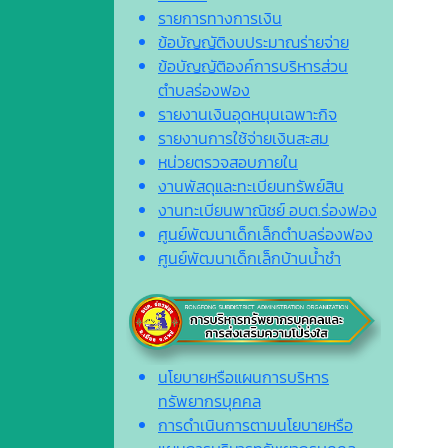
รายการทางการเงิน
ข้อบัญญัติงบประมาณร่ายจ่าย
ข้อบัญญัติองค์การบริหารส่วน
ตำบลร่องฟอง
รายงานเงินอุดหนุนเฉพาะกิจ
รายงานการใช้จ่ายเงินสะสม
หน่วยตรวจสอบภายใน
งานพัสดุและทะเบียนทรัพย์สิน
งานทะเบียนพาณิชย์ อบต.ร่องฟอง
ศูนย์พัฒนาเด็กเล็กตำบลร่องฟอง
ศูนย์พัฒนาเด็กเล็กบ้านน้ำชำ
นโยบายหรือแผนการบริหาร
ทรัพยากรบุคคล
การดำเนินการตามนโยบายหรือ