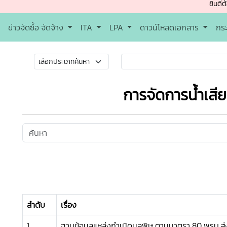
ยินดีต้อนรับเข้าสู
ข่าวจัดซื้อ จัดจ้าง
ITA
LPA
ดาวน์โหลดเอกสาร
กร
การจัดการน้ำเสี
ลำดับ
เรื่อง
1
ฐานข้อมูลแหล่งกำเนิดมลพิษ ตามมาตรา 80 พรบ.ส่ง