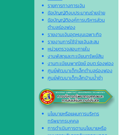
รายการทางการเงิน
ข้อบัญญัติงบประมาณร่ายจ่าย
ข้อบัญญัติองค์การบริหารส่วน
ตำบลร่องฟอง
รายงานเงินอุดหนุนเฉพาะกิจ
รายงานการใช้จ่ายเงินสะสม
หน่วยตรวจสอบภายใน
งานพัสดุและทะเบียนทรัพย์สิน
งานทะเบียนพาณิชย์ อบต.ร่องฟอง
ศูนย์พัฒนาเด็กเล็กตำบลร่องฟอง
ศูนย์พัฒนาเด็กเล็กบ้านน้ำชำ
นโยบายหรือแผนการบริหาร
ทรัพยากรบุคคล
การดำเนินการตามนโยบายหรือ