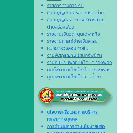
รายการทางการเงิน
ข้อบัญญัติงบประมาณร่ายจ่าย
ข้อบัญญัติองค์การบริหารส่วน
ตำบลร่องฟอง
รายงานเงินอุดหนุนเฉพาะกิจ
รายงานการใช้จ่ายเงินสะสม
หน่วยตรวจสอบภายใน
งานพัสดุและทะเบียนทรัพย์สิน
งานทะเบียนพาณิชย์ อบต.ร่องฟอง
ศูนย์พัฒนาเด็กเล็กตำบลร่องฟอง
ศูนย์พัฒนาเด็กเล็กบ้านน้ำชำ
นโยบายหรือแผนการบริหาร
ทรัพยากรบุคคล
การดำเนินการตามนโยบายหรือ